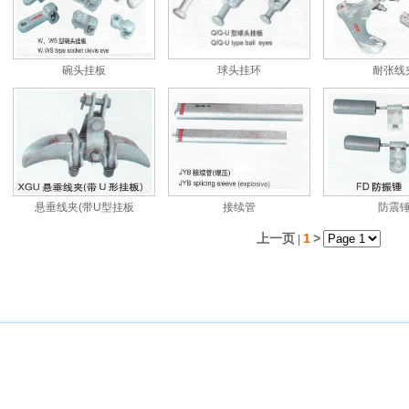
碗头挂板
球头挂环
耐张线
悬垂线夹(带U型挂板
接续管
防震
上一页
1
>
|