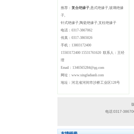
推荐：
复合绝缘子
,悬式绝缘子,玻璃绝缘
子,
针式绝缘子,陶瓷绝缘子,支柱绝缘子
电话：
0317-3867062
传真：
0317-3865026
手机：
13803172400
15503172400
15531761620
联系人：王经
理
Email：
1346565284@qq.com
网址：
www.xingfadianli.com
地址：
河北省河间市沙桥工业区128号
技
版
术
电话:
0317-38670
支
持：
流
友情链接