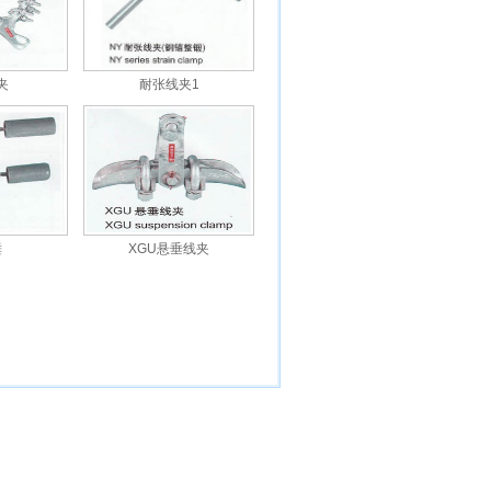
夹
耐张线夹1
锤
XGU悬垂线夹