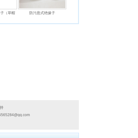
缘子（草帽
防污悬式绝缘子
持
6565284@qq.com