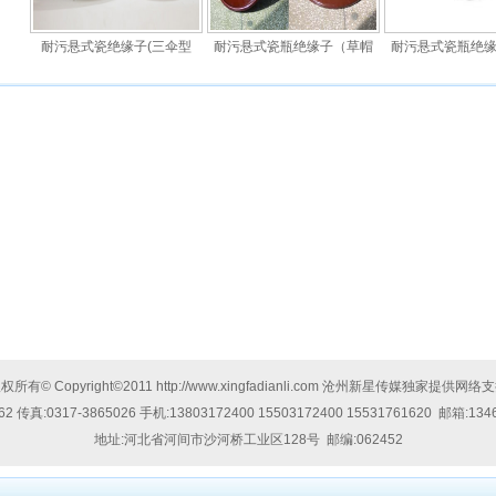
耐污悬式瓷绝缘子(三伞型
耐污悬式瓷瓶绝缘子（草帽
耐污悬式瓷瓶绝
权所有© Copyright©2011
http://www.xingfadianli.com
沧州新星传媒独家提供网络支
62
传真:
0317-3865026
手机:
13803172400 15503172400 15531761620
邮箱:
134
地址:
河北省河间市沙河桥工业区128号
邮编:062452