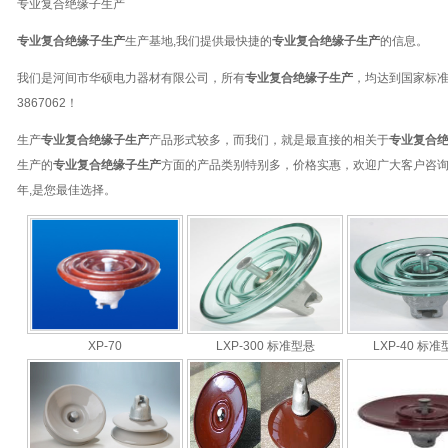
专业复合绝缘子生产
专业复合绝缘子生产
生产基地,我们提供最快捷的
专业复合绝缘子生产
的信息。
我们是
河间市华硕电力器材有限公司
，所有
专业复合绝缘子生产
，均达到国家标
3867062
！
生产
专业复合绝缘子生产
产品形式较多，而我们，就是最直接的相关于
专业复合
生产的
专业复合绝缘子生产
方面的产品类别特别多，价格实惠，欢迎广大客户咨
年,是您最佳选择。
XP-70
LXP-300 标准型悬
LXP-40 标