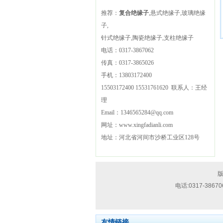
推荐：
复合绝缘子
,悬式绝缘子,玻璃绝缘
子,
针式绝缘子,陶瓷绝缘子,支柱绝缘子
电话：
0317-3867062
传真：
0317-3865026
手机：
13803172400
15503172400
15531761620
联系人：王经
理
Email：
1346565284@qq.com
网址：
www.xingfadianli.com
地址：
河北省河间市沙桥工业区128号
技
版
术
电话:
0317-38670
支
持：
流
友情链接