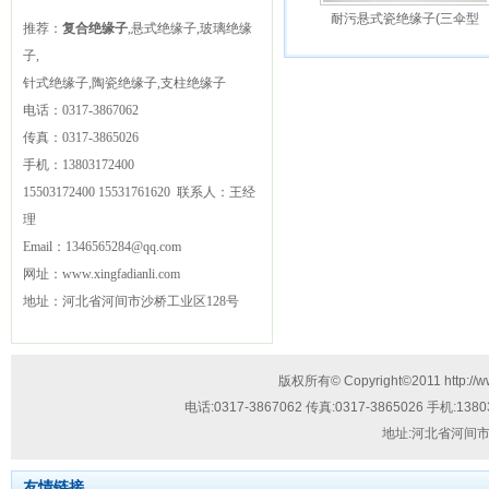
耐污悬式瓷绝缘子(三伞型
推荐：
复合绝缘子
,悬式绝缘子,玻璃绝缘
子,
针式绝缘子,陶瓷绝缘子,支柱绝缘子
电话：
0317-3867062
传真：
0317-3865026
手机：
13803172400
15503172400
15531761620
联系人：王经
理
Email：
1346565284@qq.com
网址：
www.xingfadianli.com
地址：
河北省河间市沙桥工业区128号
技
版权所有© Copyright©2011
http://
术
电话:
0317-3867062
传真:
0317-3865026
手机:
1380
支
地址:
河北省河间市
持：
流
友情链接