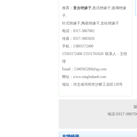
推荐：
复合绝缘子
,悬式绝缘子,玻璃绝缘
子,
针式绝缘子,陶瓷绝缘子,支柱绝缘子
电话：
0317-3867062
传真：
0317-3865026
手机：
13803172400
15503172400
15531761620
联系人：王经
理
Email：
1346565284@qq.com
网址：
www.xingfadianli.com
地址：
河北省河间市沙桥工业区128号
技
版
术
电话:
0317-38670
支
持：
流
友情链接