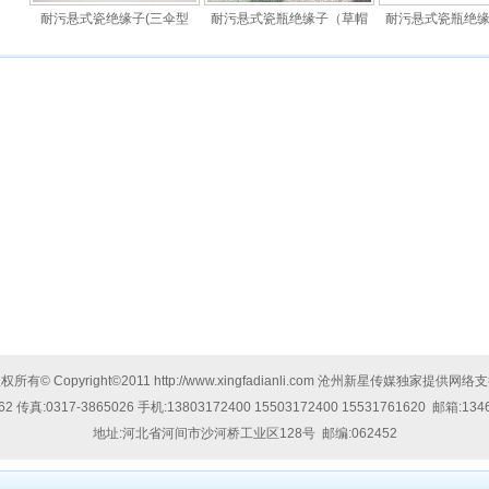
耐污悬式瓷绝缘子(三伞型
耐污悬式瓷瓶绝缘子（草帽
耐污悬式瓷瓶绝
权所有© Copyright©2011
http://www.xingfadianli.com
沧州新星传媒独家提供网络支
62
传真:
0317-3865026
手机:
13803172400 15503172400 15531761620
邮箱:
134
地址:
河北省河间市沙河桥工业区128号
邮编:062452