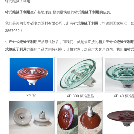
针式绝缘子利用
针式绝缘子利用
生产基地,我们提供最快捷的
针式绝缘子利用
的信息。
我们是
河间市华硕电力器材有限公司
，所有
针式绝缘子利用
，均达到国家标准，
3867062
！
生产
针式绝缘子利用
产品形式较多，而我们，就是最直接的相关于
针式绝缘子利
式绝缘子利用
方面的产品类别特别多，价格实惠，欢迎广大客户咨询。我们
做
针
XP-70
LXP-300 标准型悬
LXP-40 标