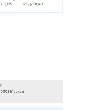
缘子（草帽
防污悬式绝缘子
持
6565284@qq.com