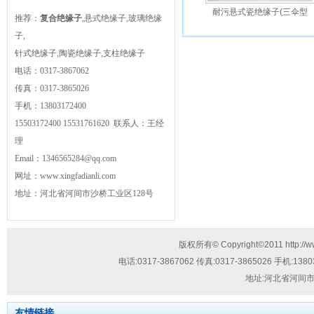
耐污悬式瓷绝缘子(三伞型
推荐：
复合绝缘子
,悬式绝缘子,玻璃绝缘
子,
针式绝缘子,陶瓷绝缘子,支柱绝缘子
电话：
0317-3867062
传真：
0317-3865026
手机：
13803172400
15503172400
15531761620
联系人：王经
理
Email：
1346565284@qq.com
网址：
www.xingfadianli.com
地址：
河北省河间市沙桥工业区128号
技
版权所有© Copyright©2011
http://
术
电话:
0317-3867062
传真:
0317-3865026
手机:
1380
支
地址:
河北省河间市
持：
流
友情链接