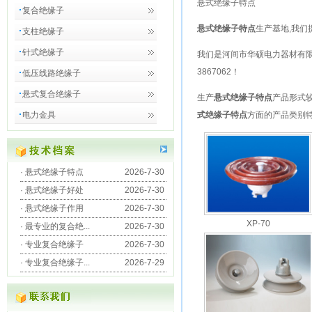
悬式绝缘子特点
复合绝缘子
悬式绝缘子特点
生产基地,我们
支柱绝缘子
针式绝缘子
我们是
河间市华硕电力器材有
3867062
！
低压线路绝缘子
悬式复合绝缘子
生产
悬式绝缘子特点
产品形式
电力金具
式绝缘子特点
方面的产品类别
·
悬式绝缘子特点
2026-7-30
·
悬式绝缘子好处
2026-7-30
·
悬式绝缘子作用
2026-7-30
XP-70
·
最专业的复合绝...
2026-7-30
·
专业复合绝缘子
2026-7-30
·
专业复合绝缘子...
2026-7-29