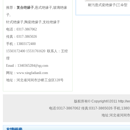
耐污悬式瓷绝缘子(三伞型
推荐：
复合绝缘子
,悬式绝缘子,玻璃绝缘
子,
针式绝缘子,陶瓷绝缘子,支柱绝缘子
电话：
0317-3867062
传真：
0317-3865026
手机：
13803172400
15503172400
15531761620
联系人：王经
理
Email：
1346565284@qq.com
网址：
www.xingfadianli.com
地址：
河北省河间市沙桥工业区128号
技
版权所有© Copyright©2011
http://
术
电话:
0317-3867062
传真:
0317-3865026
手机:
1380
支
地址:
河北省河间市
持：
流
友情链接